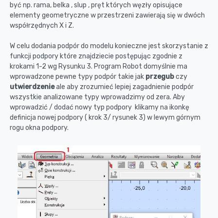
być np. rama, belka , slup , pręt których węzły opisujące
elementy geometryczne w przestrzeni zawierają się w dwóch
współrzędnych X i Z.
W celu dodania podpór do modelu konieczne jest skorzystanie z
funkcji podpory które znajdziecie postępując zgodnie z
krokami 1-2 wg Rysunku 3. Program Robot domyślnie ma
wprowadzone pewne typy podpór takie jak
przegub
czy
utwierdzenie
ale aby zrozumieć lepiej zagadnienie podpór
wszystkie analizowane typy wprowadzimy od zera. Aby
wprowadzić / dodać nowy typ podpory klikamy na ikonkę
definicja nowej podpory ( krok 3/ rysunek 3) w lewym górnym
rogu okna podpory.