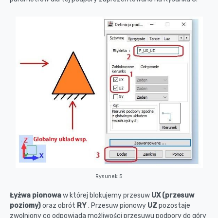
Rysunek 5
Łyżwa pionowa
w której blokujemy przesuw
UX
(przesuw
poziomy)
oraz obrót
RY
. Przesuw pionowy
UZ
pozostaje
zwolniony co odpowiada możliwości przesuwu podpory do góry