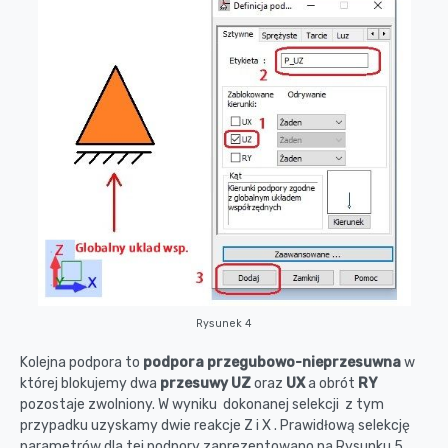
Rysunek 4
Kolejna podpora to
podpora przegubowo-nieprzesuwna
w
której blokujemy dwa
przesuwy UZ
oraz
UX
a obrót
RY
pozostaje zwolniony. W wyniku dokonanej selekcji z tym
przypadku uzyskamy dwie reakcje Z i X . Prawidłową selekcję
parametrów dla tej podpory zaprezentowano na Rysunku 5.