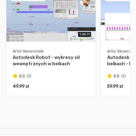
1:34:11
Artur Skowroński
Artur Skowrońsk
Autodesk Robot - wykresy sił
Autodesk Ro
wewnętrznych w belkach
belkach - II
(2)
(2)
5.0
5.0
49.99 zł
59.99 zł