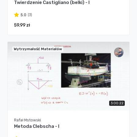
Twierdzenie Castigliano (belki) - I
(3)
5.0
59.99 zł
Wytrzymałość Materiałów
3:00:22
Rafał Mstowski
Metoda Clebscha - I