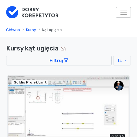
Główna
Kursy
Kąt ugięcia
Kursy kąt ugięcia
(5)
Filtruj
Soldis Projektant
0:53:26