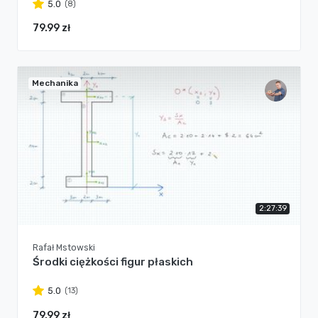
(8)
5.0
79.99 zł
Mechanika
2:27:39
Rafał Mstowski
Środki ciężkości figur płaskich
(13)
5.0
79.99 zł